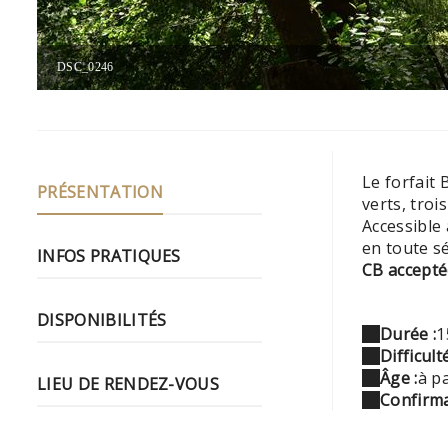
DSC_0246
Le forfait
PRÉSENTATION
verts, troi
Accessible
en toute sé
INFOS PRATIQUES
CB accept
DISPONIBILITÉS
Durée :
1
Difficulté
Âge :
à pa
LIEU DE RENDEZ-VOUS
Confirma