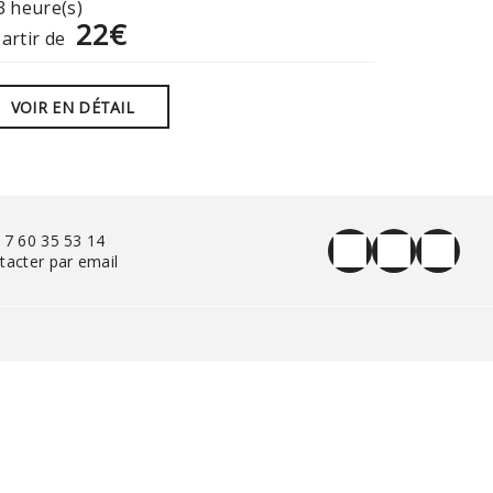
3 heure(s)
3 heure(
22€
partir de
à partir de
VOIR EN DÉTAIL
VOIR E
 7 60 35 53 14
tacter par email