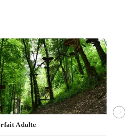
rfait Adulte
Forfait 