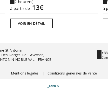
2 heure(s)
13€
à partir de
à 
VOIR EN DÉTAIL
ure St Antonin
+33
 Des Gorges De L'Aveyron,
Con
ANTONIN NOBLE VAL - FRANCE
Mentions légales
|
Conditions générales de vente
© 2026 Parc Aventure St Antonin
|
Propulsé par