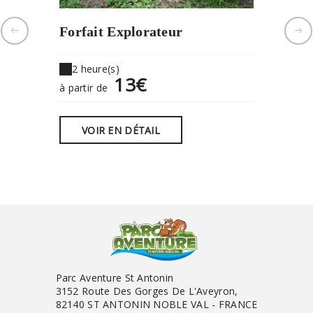
Forfait Explorateur
Forfai
2 heure(s)
150 mi
13€
à partir de
à partir 
VOIR EN DÉTAIL
VOIR
Parc Aventure St Antonin
3152 Route Des Gorges De L'Aveyron,
82140 ST ANTONIN NOBLE VAL - FRANCE